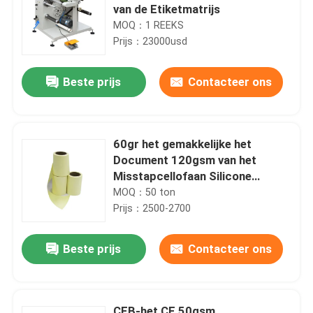
van de Etiketmatrijs
MOQ：1 REEKS
Prijs：23000usd
Beste prijs
Contacteer ons
60gr het gemakkelijke het
Document 120gsm van het
Misstapcellofaan Silicone
bedekte het Document van de
MOQ：50 ton
Versievoering met een laag
Prijs：2500-2700
Beste prijs
Contacteer ons
CFB-het CF 50gsm