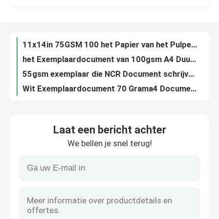
De tweezijdige Printer Paper A4 kopieert de Witte 100gsm-Witte 500 Bladen van PrinterPaper A4 80gsm
55gsm 500 X 700mm A4-Exemplaardocument Wit Exemplaardocument 500 Bladen SGS
Fabriekstocht
6 vouw 1in NCR CFB Exemplaardocument de Vormrekening Zonder koolstof van de Drukcomputer
11x14in 75GSM 100 het Papier van het Pulpexemplaar A4 80 van het het Blad Witboek van Gr. van het het Exemplaarpapier A4 80gsm de Witte 500 Bladen
het Exemplaardocument van 100gsm A4 Duurzame kopieBankpost voor Laserprinterssgs
Kwaliteitscontrole
55gsm exemplaar die NCR Document schrijven 3 Deeldocument die Zonder koolstof 700mm drukken
Wit Exemplaardocument 70 Grama4 Document 80gsm 500 Bladen Hoge Flexibiliteit
Neem contact met ons op
het Exemplaardocument die van de jaren '20zachtheid 200gsm A4 Kleurrijke Schone 80gsm drukken
3200MM 400/Vierkante de Bodemdocument van Min Cylinder Paper Making Machine 180GSM Zak
Nieuws
Laat een bericht achter
Houtpulp Dubbele 75g 80g 100g A4 Printer Color Copy Paper voor Bureaudruk
We bellen je snel terug!
431mm Exemplaarncr Document Zonder koolstof 2 4 Deel Ononderbroken Computer
Jumbo Thermisch Document Broodje
60 aan het Document van het de Stijfheidsa4 Exemplaar van 200gsm Hoog 80gsm Wit voor Bureau
3200mm 450m Document die Machine maken Triplex Draad180g Golfdocument Productie
POS Thermisch Document Broodje
Het Document van BPA Vrije 640mm Jumbo Thermische Broodjespos ATM Kassa Till Rolls
ATM het Document van het 2 Duim Direct Thermisch Ontvangstbewijs Thermisch Jumbobroodje 100gsm
Thermisch Etiketdocument Broodje