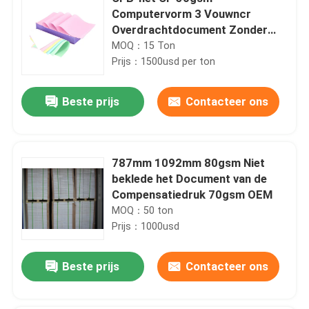
Computervorm 3 Vouwncr
Overdrachtdocument Zonder
koolstof
MOQ：15 Ton
Prijs：1500usd per ton
Beste prijs
Contacteer ons
787mm 1092mm 80gsm Niet
beklede het Document van de
Compensatiedruk 70gsm OEM
MOQ：50 ton
Prijs：1000usd
Beste prijs
Contacteer ons