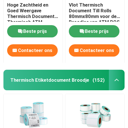
Hoge Zachtheid en
Vlot Thermisch
Goed Weergave
Document Till Rolls
Thermisch Document
80mmx80mm voor de
Thermisch ATM
Broodjes van ATM POS
Contant geldbroodje
Beste prijs
Beste prijs
Contacteer ons
Contacteer ons
Thermisch Etiketdocument Broodje
(152)