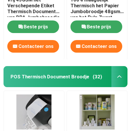
Verschepende Etiket
Thermisch het Papier
Thermisch Document
Jumbobroodje 48gsm
De Snijmachine van de etiketmatrijs
van BPA Jumbobroodje
van het Pulp Zwart
54um
Beeld
Beste prijs
Beste prijs
document die machine maken
Contacteer ons
Contacteer ons
Het document van de sublimatieoverdracht
POS Thermisch Document Broodje
(32)