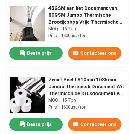
45GSM aan het Document van
80GSM Jumbo Thermische
Broodjesbpa Vrije Thermische
Printer Rolls 57mm
MOQ：15 Ton
Prijs：1600usd/ton
Beste prijs
Contacteer ons
Zwart Beeld 810mm 1035mm
Jumbo Thermisch Document Wit
Thermisch de Drukdocument van
Thuis
Etiketbroodjes
MOQ：15 Ton
Prijs：1600usd/ton
Producten
Beste prijs
Contacteer ons
100g 240 aan de Zak van 410m/Min Paper Making Machine Paper Productiemachine
Over ons