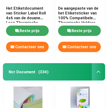
Het Etiketdocument
De aangepaste van de
van Sticker Label Roll
het Etiketsticker van
4x6 van de douane
100% Compatibele
Leeg Thermische
Thermische Heldere
Printer Thermisch
Kleur voor
Beste prijs
Beste prijs
Jumbobroodje
Etiketprinters
Contacteer ons
Contacteer ons
Ncr Document
(334)