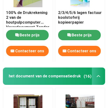
100% de Drukrekening
2/3/4/5/6 lagen factuur
2 van de
koolstofvrij
houtpulpcomputer
kopieerpapier
Vouwdocument Zonder
koolstof in Blad voor
Beste prijs
Beste prijs
Rekeningen
Contacteer ons
Contacteer ons
het document van de compensatiedruk
(16)