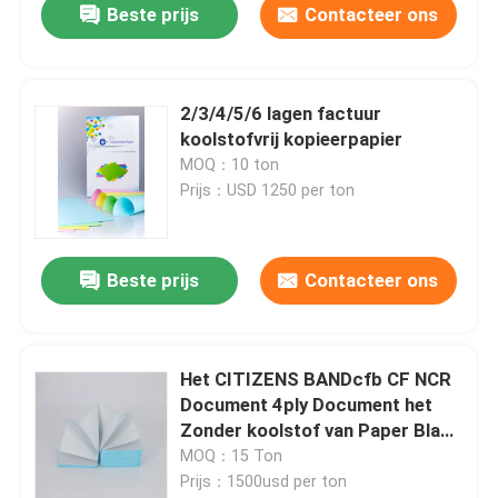
Beste prijs
Contacteer ons
2/3/4/5/6 lagen factuur
koolstofvrij kopieerpapier
MOQ：10 ton
Prijs：USD 1250 per ton
Beste prijs
Contacteer ons
Thuis
Het CITIZENS BANDcfb CF NCR
Document 4ply Document het
Producten
Zonder koolstof van Paper Blank
Carbonless van de
MOQ：15 Ton
Exemplaarprinter 3 Deel
Prijs：1500usd per ton
Over ons