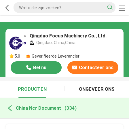
Qingdao Focus Machinery Co., Ltd.
Qingdao, China,China
5.0
Geverifieerde Leverancier
Bel nu
Contacteer ons
PRODUCTEN
ONGEVEER ONS
China Ncr Document
(334)