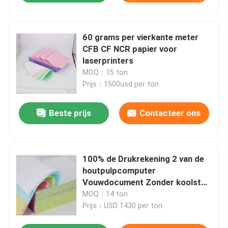
60 grams per vierkante meter
CFB CF NCR papier voor
laserprinters
MOQ：15 ton
Prijs：1500usd per ton
Beste prijs
Contacteer ons
100% de Drukrekening 2 van de
houtpulpcomputer
Vouwdocument Zonder koolstof
in Blad voor Rekeningen
MOQ：14 ton
Prijs：USD 1430 per ton