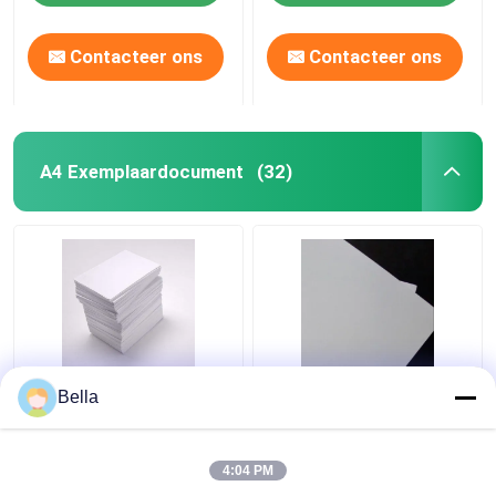
Contacteer ons
Contacteer ons
A4 Exemplaardocument
(32)
70/80gms het
70g Document van het
Bella
Document van het
houtpulpa4 Exemplaar
kleurenexemplaar het
500 Bladena4 80gsm
Exemplaardocument
Printer Paper
4:04 PM
Tweezijdig A4 van het