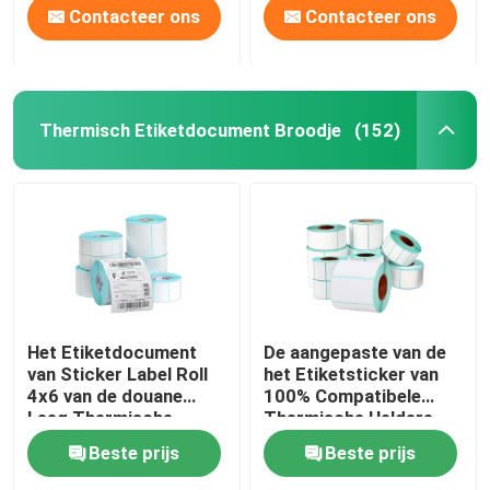
Contacteer ons
Contacteer ons
Thermisch Etiketdocument Broodje
(152)
Het Etiketdocument
De aangepaste van de
van Sticker Label Roll
het Etiketsticker van
4x6 van de douane
100% Compatibele
Leeg Thermische
Thermische Heldere
Printer Thermisch
Kleur voor
Beste prijs
Beste prijs
Jumbobroodje
Etiketprinters