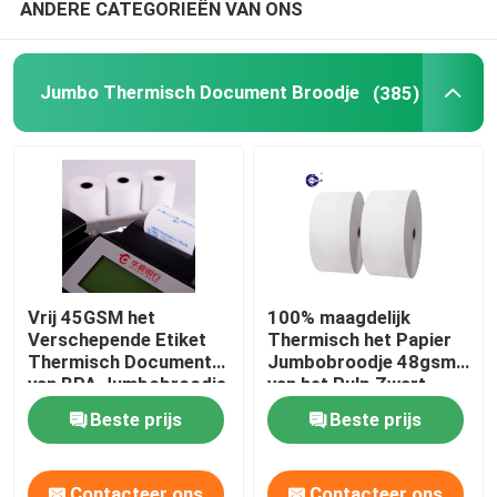
ANDERE CATEGORIEËN VAN ONS
Jumbo Thermisch Document Broodje
(385)
Vrij 45GSM het
100% maagdelijk
Verschepende Etiket
Thermisch het Papier
Thermisch Document
Jumbobroodje 48gsm
van BPA Jumbobroodje
van het Pulp Zwart
54um
Beeld
Beste prijs
Beste prijs
Contacteer ons
Contacteer ons