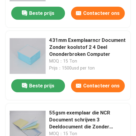
Beste prijs
Contacteer ons
Fabriekstocht
Kwaliteitscontrole
431mm Exemplaarncr Document
Zonder koolstof 2 4 Deel
Ononderbroken Computer
Neem contact met ons op
MOQ：15 Ton
Prijs：1500usd per ton
Nieuws
Beste prijs
Contacteer ons
Jumbo Thermisch Document Broodje
55gsm exemplaar die NCR
POS Thermisch Document Broodje
Document schrijven 3
Deeldocument die Zonder
Thermisch Etiketdocument Broodje
koolstof 700mm drukken
MOQ：15 Ton