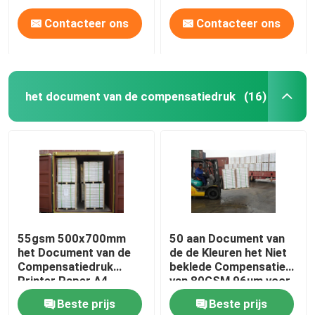
Contacteer ons
Contacteer ons
het document van de compensatiedruk
(16)
55gsm 500x700mm
50 aan Document van
het Document van de
de de Kleuren het Niet
Compensatiedruk
beklede Compensatie
Printer Paper A4
van 80GSM 96um voor
90gsm voor
Printer
Beste prijs
Beste prijs
Schoolbureau