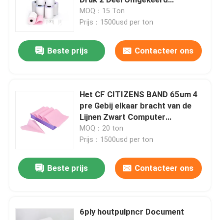
Document Zonder koolstof
MOQ：15 Ton
Prijs：1500usd per ton
De Snijmachine van de etiketmatrijs
Beste prijs
Contacteer ons
document die machine maken
Het document van de sublimatieoverdracht
Het CF CITIZENS BAND 65um 4
pre Gebij elkaar bracht van de
Lijnen Zwart Computer
Document Zonder koolstof
MOQ：20 ton
Prijs：1500usd per ton
Beste prijs
Contacteer ons
6ply houtpulpncr Document