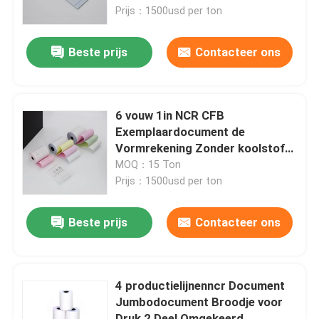
Prijs：1500usd per ton
Ncr Document
Beste prijs
Contacteer ons
het document van de compensatiedruk
6 vouw 1in NCR CFB
A4 Exemplaardocument
Exemplaardocument de
Vormrekening Zonder koolstof
van de Drukcomputer
MOQ：15 Ton
Cellofaandocument
Prijs：1500usd per ton
Thermisch document die machine scheuren
Beste prijs
Contacteer ons
document deklaagmachine
4 productielijnenncr Document
Jumbodocument Broodje voor
Document die Machine omzetten
Druk 2 Deel Omgekeerd