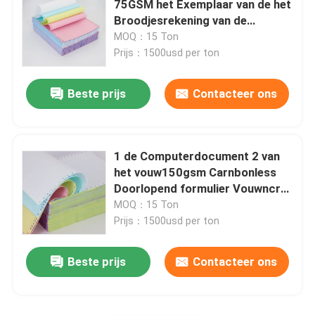
75GSM het Exemplaar van de het
Broodjesrekening van de
Bureaucomputer
MOQ：15 Ton
Prijs：1500usd per ton
Beste prijs
Contacteer ons
1 de Computerdocument 2 van
het vouw150gsm Carnbonless
Doorlopend formulier Vouwncr
de Sticker van de Computervorm
MOQ：15 Ton
Prijs：1500usd per ton
Beste prijs
Contacteer ons