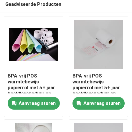
Geadviseerde Producten
BPA-vrij POS-
BPA-vrij POS-
warmtebewijs
warmtebewijs
papierrol met 5+ jaar
papierrol met 5+ jaar
Thuis
beeldlevensduur en
beeldlevensduur en
oliebestendige
oliebestendige
Aanvraag sturen
Aanvraag sturen
eigenschappen
eigenschappen
Producten
Over ons