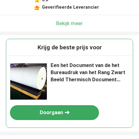
Laat een bericht achter
Geverifieerde Leverancier
We bellen je snel terug!
Bekijk meer
Krijg de beste prijs voor
Een het Document van de het
Bureaudruk van het Rang Zwart
Beeld Thermisch Document
Jumbobroodje
Doorgaan
VERZENDEN