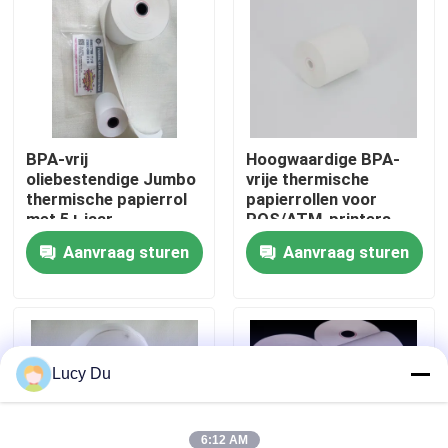
Fabriekstocht
Kwaliteitscontrole
BPA-vrij
Hoogwaardige BPA-
oliebestendige Jumbo
vrije thermische
Neem contact met ons op
thermische papierrol
papierrollen voor
met 5+ jaar
POS/ATM-printers
beeldlevensduur voor
Nieuws
Aanvraag sturen
Aanvraag sturen
POS-bewijzen
Jumbo Thermisch Document Broodje
POS Thermisch Document Broodje
Lucy Du
Thermisch Etiketdocument Broodje
6:12 AM