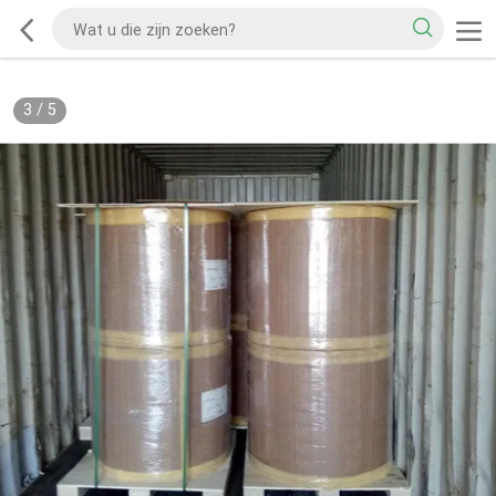
3
/
5