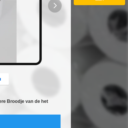
button
u
re Broodje van de het