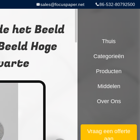
sales@focuspaper.net
86-532-80792500
de het Beeld
Beeld Hoge
Thuis
Categorieën
warte
Producten
Middelen
Over Ons
Vraag een offerte
aan