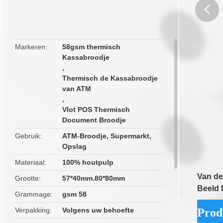
butto
Markeren
58gsm thermisch
Kassabroodje
,
Thermisch de Kassabroodje
van ATM
,
Vlot POS Thermisch
Document Broodje
Gebruik
ATM-Broodje, Supermarkt,
Opslag
Materiaal
100% houtpulp
Van de
Grootte
57*40mm.80*80mm
Beeld 
Grammage
gsm 58
Verpakking
Volgens uw behoefte
Prod