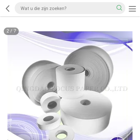
3
/
7