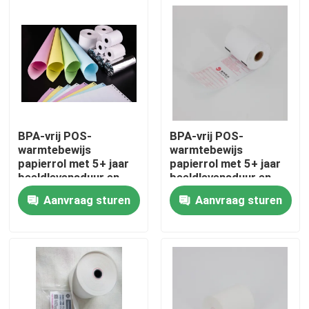
BPA-vrij POS-
BPA-vrij POS-
warmtebewijs
warmtebewijs
papierrol met 5+ jaar
papierrol met 5+ jaar
beeldlevensduur en
beeldlevensduur en
oliebestendige
oliebestendige
Aanvraag sturen
Aanvraag sturen
eigenschappen
eigenschappen
Thuis
Producten
Over ons