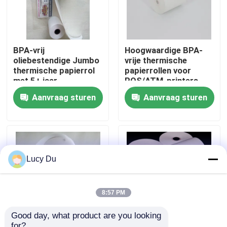
Fabriekstocht
BPA-vrij
Hoogwaardige BPA-
oliebestendige Jumbo
vrije thermische
Kwaliteitscontrole
thermische papierrol
papierrollen voor
met 5+ jaar
POS/ATM-printers
beeldlevensduur voor
Neem contact met ons op
Aanvraag sturen
Aanvraag sturen
POS-bewijzen
Nieuws
Jumbo Thermisch Document Broodje
Lucy Du
POS Thermisch Document Broodje
8:57 PM
Good day, what product are you looking 
Thermisch Etiketdocument Broodje
for?